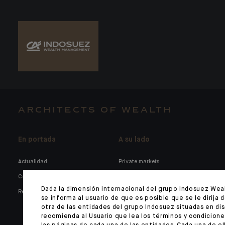
ARCHITECTS OF WEALTH
En portada
A su lado
Actualidad
Private markets
Competencias
Familias y empresarios
Dada la dimensión internacional del grupo Indosuez We
Redes sociales
Holdings familiares
se informa al usuario de que es posible que se le dirija 
Empresas y clientes
otra de las entidades del grupo Indosuez situadas en dis
recomienda al Usuario que lea los términos y condicione
institucionales