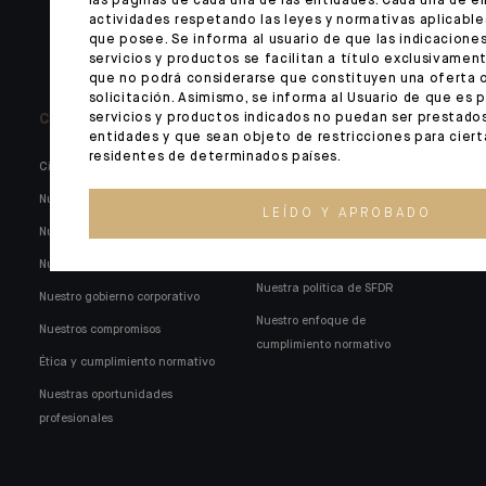
las páginas de cada una de las entidades. Cada una de el
Gestores patrimoniales externos
actividades respetando las leyes y normativas aplicables
que posee. Se informa al usuario de que las indicaciones
Tecnologías bancarias
servicios y productos se facilitan a título exclusivamen
que no podrá considerarse que constituyen una oferta 
solicitación. Asimismo, se informa al Usuario de que es 
Conózcanos
servicios y productos indicados no puedan ser prestados
Indosuez en España
entidades y que sean objeto de restricciones para cier
residentes de determinados países.
Cifras clave
Nuestra gestión corporativa
Nuestra red internacional
Información y documentación
LEÍDO Y APROBADO
legal
Nuestra razón de ser
Nuestro compromiso social
Nuestra historia
Nuestra política de SFDR
Nuestro gobierno corporativo
Nuestro enfoque de
Nuestros compromisos
cumplimiento normativo
Ética y cumplimiento normativo
Nuestras oportunidades
profesionales