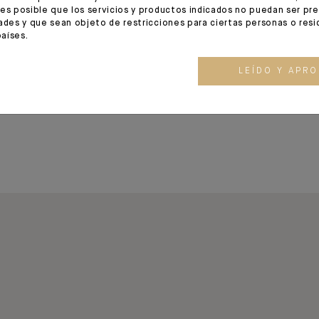
nosotros para construir, administrar, pro
es posible que los servicios y productos indicados no puedan ser pr
ades y que sean objeto de restricciones para ciertas personas o res
Nosotros les proporcionamos soluciones
aíses.
poniendo a su servicio una hábil combin
LEÍDO Y APR
especialización.