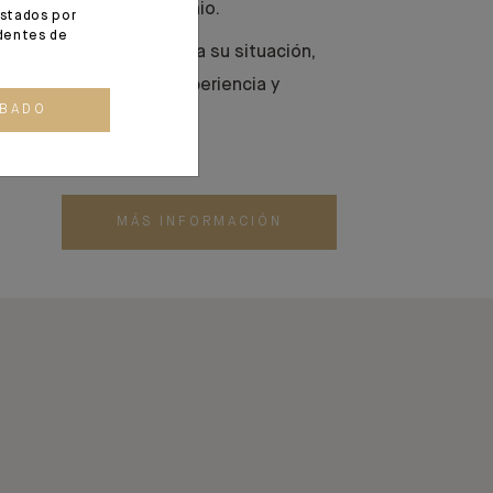
teger y legar su patrimonio.
estados por
identes de
 duraderas, adaptadas a su situación,
ación de excelencia, experiencia y
OBADO
MÁS INFORMACIÓN