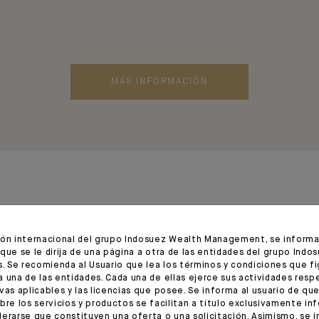
MÁS INFORMACIÓN
ión internacional del grupo Indosuez Wealth Management, se informa 
que se le dirija de una página a otra de las entidades del grupo Indo
s. Se recomienda al Usuario que lea los términos y condiciones que fi
 una de las entidades. Cada una de ellas ejerce sus actividades resp
vas aplicables y las licencias que posee. Se informa al usuario de que
En España, tanto familias como empresa
bre los servicios y productos se facilitan a título exclusivamente in
erarse que constituyen una oferta o una solicitación. Asimismo, se i