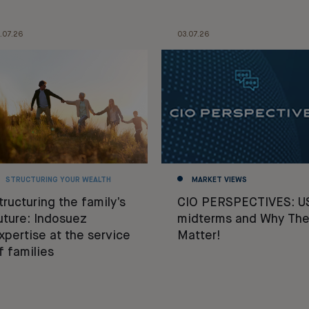
.07.26
03.07.26
STRUCTURING YOUR WEALTH
MARKET VIEWS
tructuring the family’s
CIO PERSPECTIVES: U
uture: Indosuez
midterms and Why The
xpertise at the service
Matter!
f families