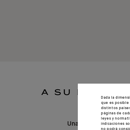
A SU LADO
Dada la dimens
que es posible 
distintos paíse
páginas de cada
leyes y normati
Una sociedad de
indicaciones so
no podrá consid