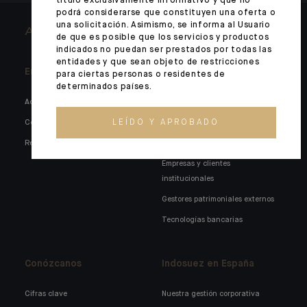
título exclusivamente informativo y que no
podrá considerarse que constituyen una oferta o
una solicitación. Asimismo, se informa al Usuario
ARCHITECTS OF WEALTH
de que es posible que los servicios y productos
indicados no puedan ser prestados por todas las
entidades y que sean objeto de restricciones
En portada
A su lado
para ciertas personas o residentes de
determinados países.
Actualidad
Private markets
LEÍDO Y APROBADO
Competencias
Familias y empresarios
Redes sociales
Holdings familiares
Empresas y clientes
institucionales
Gestores patrimoniales externos
Tecnologías bancarias
Conózcanos
Indosuez en España
Cifras clave
Nuestra gestión corporativa