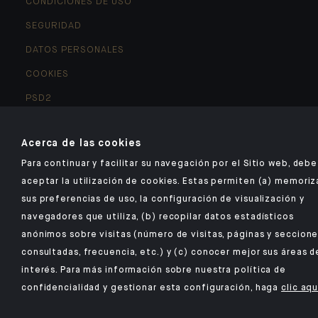
CONDICIONES DE USO
SEGURIDAD
DATOS PERSONALES
COOKIES
PSD2
IICS COMERCIALIZADAS
Acerca de las cookies
ACCESIBILIDAD : NO CONFORME
Para continuar y facilitar su navegación por el Sitio web, debe
ACCESO PARA PERSONAS CON DISCAPACIDAD
aceptar la utilización de cookies. Estas permiten (a) memoriz
AUDITIVE
sus preferencias de uso, la configuración de visualización y
navegadores que utiliza, (b) recopilar datos estadísticos
©2026 CA Indosuez Wealth (Europe), Sucursal en España
anónimos sobre visitas (número de visitas, páginas y seccion
consultadas, frecuencia, etc.) y (c) conocer mejor sus áreas d
interés. Para más información sobre nuestra política de
confidencialidad y gestionar esta configuración, haga
clic aqu