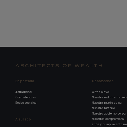
ARCHITECTS OF WEALTH
En portada
Conózcanos
Actualidad
Cifras clave
Competencias
Nuestra red internacion
Redes sociales
Nuestra razón de ser
Nuestra historia
Nuestro gobierno corpor
A su lado
Nuestros compromisos
Ética y cumplimiento n