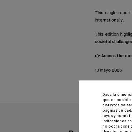
This single report
internationally.
This edition highl
societal challenge
👉 Access the d
13 mayo 2026
Dada la dimens
que es posible 
distintos paíse
páginas de cada
leyes y normati
indicaciones so
no podrá consid
Usuario de que 